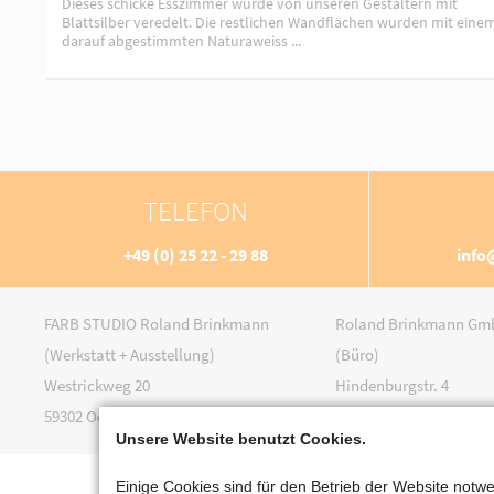
Dieses schicke Esszimmer wurde von unseren Gestaltern mit
Blattsilber veredelt. Die restlichen Wandflächen wurden mit eine
darauf abgestimmten Naturaweiss ...
TELEFON
+49 (0) 25 22 - 29 88
info
FARB STUDIO Roland Brinkmann
Roland Brinkmann Gmb
(Werkstatt + Ausstellung)
(Büro)
Westrickweg 20
Hindenburgstr. 4
59302 Oelde
59302 Oelde
Unsere Website benutzt Cookies.
Einige Cookies sind für den Betrieb der Website not