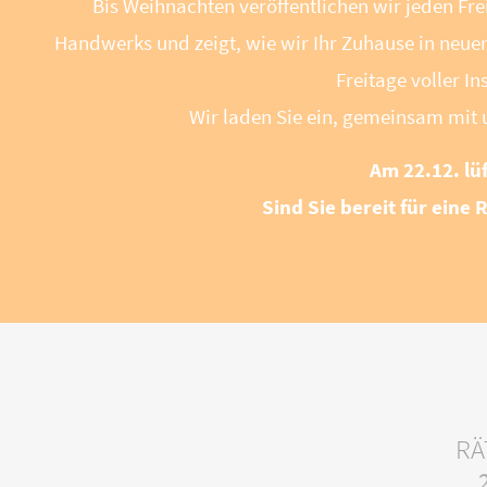
Bis Weihnachten veröffentlichen wir jeden Frei
Handwerks und zeigt, wie wir Ihr Zuhause in neuem
Freitage voller I
Wir laden Sie ein, gemeinsam mit
Am 22.12. lü
Sind Sie bereit für eine
RÄ