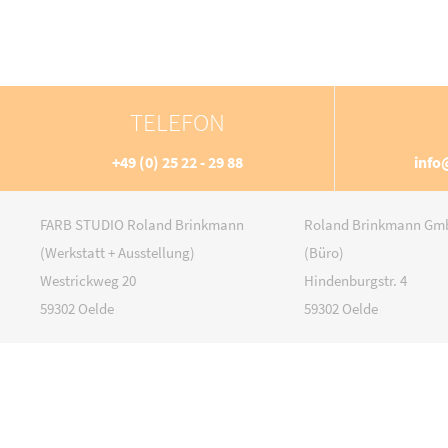
TELEFON
+49 (0) 25 22 - 29 88
info
FARB STUDIO Roland Brinkmann
Roland Brinkmann Gmb
(Werkstatt + Ausstellung)
(Büro)
Westrickweg 20
Hindenburgstr. 4
59302 Oelde
59302 Oelde