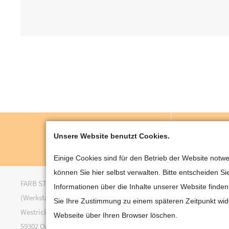
TELEFON
Unsere Website benutzt Cookies.
+49 (0) 25 22 - 29 88
info
Einige Cookies sind für den Betrieb der Website not
können Sie hier selbst verwalten. Bitte entscheiden S
FARB STUDIO Roland Brinkmann
Roland Brinkmann Gmb
Informationen über die Inhalte unserer Website find
(Werkstatt + Ausstellung)
(Büro)
Sie Ihre Zustimmung zu einem späteren Zeitpunkt wid
Westrickweg 20
Hindenburgstr. 4
Webseite über Ihren Browser löschen.
59302 Oelde
59302 Oelde